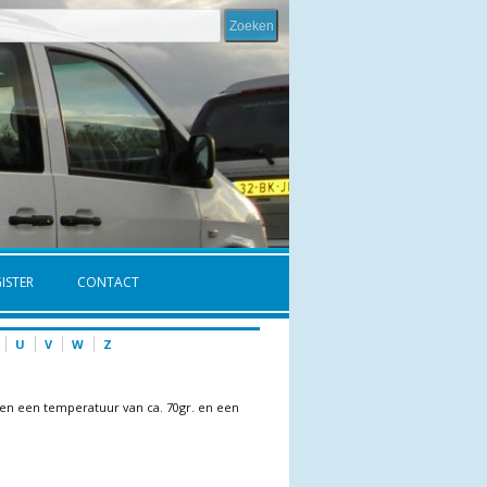
ISTER
CONTACT
U
V
W
Z
egen een temperatuur van ca. 70gr. en een