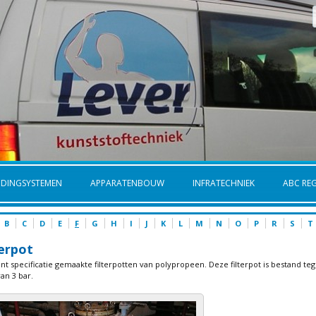
IDINGSYSTEMEN
APPARATENBOUW
INFRATECHNIEK
ABC REG
B
C
D
E
F
G
H
I
J
K
L
M
N
O
P
R
S
T
terpot
nt specificatie gemaakte filterpotten van polypropeen. Deze filterpot is bestand t
an 3 bar.