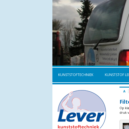
KUNSTSTOFTECHNIEK
KUNSTSTOF LE
A
Fil
Op kla
druk v