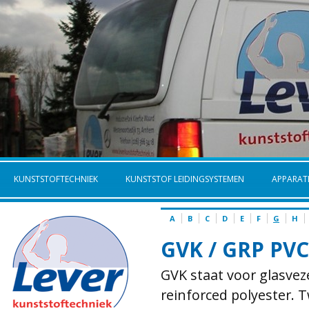
KUNSTSTOFTECHNIEK
KUNSTSTOF LEIDINGSYSTEMEN
APPARA
A
B
C
D
E
F
G
H
GVK / GRP PVC
GVK staat voor glasvez
reinforced polyester. 