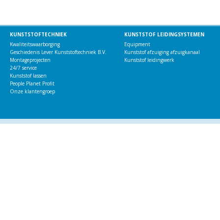
KUNSTSTOFTECHNIEK
KUNSTSTOF LEIDINGSYSTEMEN
Kwaliteitswaarborging
Equipment
Geschiedenis Lever Kunststoftechniek B.V.
Kunststof afzuiging afzuigkanaal
Montageprojecten
Kunststof leidingwerk
24/7 service
Kunststof lassen
People Planet Profit
Onze klantengroep
CONTACT