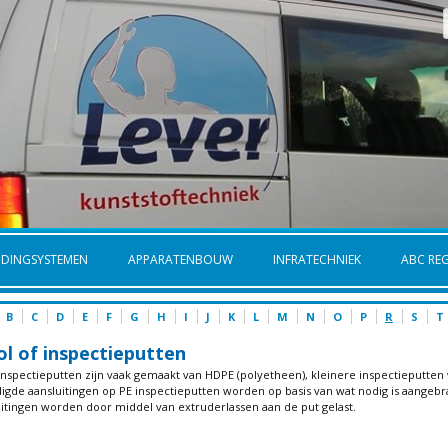
IDINGSYSTEMEN
APPARATENBOUW
INFRATECHNIEK
ABC REG
B
C
D
E
F
G
H
I
J
K
L
M
N
O
P
R
S
T
ol of inspectieputten
 inspectieputten zijn vaak gemaakt van HDPE (polyetheen), kleinere inspectieputte
igde aansluitingen op PE inspectieputten worden op basis van wat nodig is aangebra
uitingen worden door middel van extruderlassen aan de put gelast.