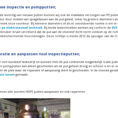
we inspectie en pompputten;
de levering van nieuwe putten kunnen wij ook de installatie verzorgen van PE putte
eur door middel van spiegellassen aan de put gelast, zeker bij grotere diameters 
chniek onze voorkeur. Bij kleinere diameters of als er onvoldoende ruimte is om te
e
pe elektrolasmof techniek
. Bij beide lastechnieken werken wij conform de
DVS
bruiker ervan verzekerd dat de put aan de vloeistof dicht norm voldoet op de richt
beschermende Voorzieningen. Deze richtlijn is medio 2012 de opvolger van de C
ratie en aanpassen riool inspectieputten;
jn een kunststof lasbedrijf en kunnen mits de put voldoende toegankelijk is alle p
 en pompputten kan alleen geschieden als de put geheel droog en schoon is en er e
m de plek waar de reparatie of aanpassing dient te geschieden. In de meeste geval
sie lasse
n gemaakt.
unnen alle soorten HDPE putten aanpassen en ook repareren.