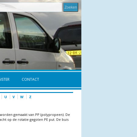
ISTER
CONTACT
U
V
W
Z
n worden gemaakt van PP (polypropeen). De
cht op de rotatie gegoten PE put. De buis