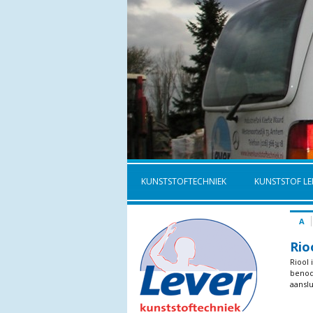
KUNSTSTOFTECHNIEK
KUNSTSTOF LE
A
Rio
Riool
benod
aansl