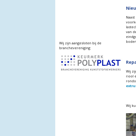
Nieu
Naast 
voork
laste
van d
eindge
bodem
Wij zijn aangesloten bij de
branchevereniging:
Repa
Wij zi
riool
rondo
extru
Wij k