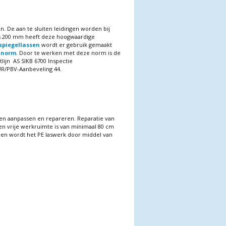
n. De aan te sluiten leidingen worden bij
als 200 mm heeft deze hoogwaardige
spiegellassen
wordt er gebruik gemaakt
 norm
. Door te werken met deze norm is de
lijn AS SIKB 6700 Inspectie
UR/PBV-Aanbeveling 44.
utten aanpassen en repareren. Reparatie van
en vrije werkruimte is van minimaal 80 cm
len wordt het PE laswerk door middel van