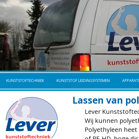
KUNSTSTOFTECHNIEK
KUNSTSTOF LEIDINGSYSTEMEN
APPARA
Lassen van po
Lever Kunststoftech
Wij kunnen polyeth
Polyethyleen heet 
of PE-HD, hoge di