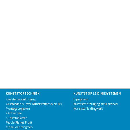
KUNSTSTOFTECHNIEK
KUNSTSTOF LEIDINGSYSTEMEN
Kwaliteitswaarborging
Equipment
Geschiedenis Lever Kunststoftechniek B.V.
Kunststof afzuiging afzuigkanaal
Montageprojecten
Kunststof leidingwerk
24/7 service
Kunststof lassen
People Planet Profit
Onze klantengroep