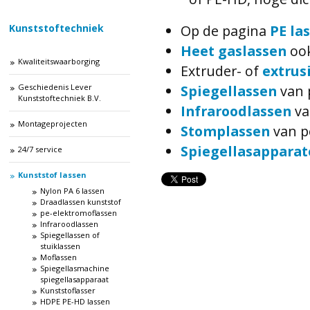
Op de pagina
PE la
Kunststoftechniek
Heet gaslassen
ook
Kwaliteitswaarborging
Extruder- of
extrus
Spiegellassen
van 
Geschiedenis Lever
Kunststoftechniek B.V.
Infraroodlassen
va
Montageprojecten
Stomplassen
van p
Spiegellasapparat
24/7 service
Kunststof lassen
Nylon PA 6 lassen
Draadlassen kunststof
pe-elektromoflassen
Infraroodlassen
Spiegellassen of
stuiklassen
Moflassen
Spiegellasmachine
spiegellasapparaat
Kunststoflasser
HDPE PE-HD lassen