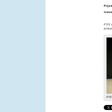
Prijz
nieuw
PTFE 
artike
PTF