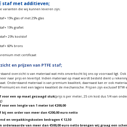
E staf met additieven;
 varianten die wij kunnen leveren zijn;
taf+ 15% glas of met 25% glas
taf+ 15% grafiet
staf+ 25% koolstof
staf+ 60% brons
premium met certificaat
zicht en prijzen van PTFE staf;
taand overzicht is van materiaal wat mits onverkocht bij ons op voorraad ligt. Ook
meer naar prijs en levertijd. Indien materiaal op maat wordt besteld dient u reke
aat. Onderstaand materiaal is van premium kwaliteit, daarnaast kan er ook materia
Premium) en met een lagere kwaliteit de mechanische. Prijzen zijn exclusief BTW e
f voor een op maat gezaagd stuk
(prijs is per meter, 25 cm kost dus 1/4 van ond
g)
f voor een lengte van 1 meter
tot €200,00
f bij een order van meer dan €200,00 euro netto
end en verpakkingskosten bedragen € 12,50
en orderwaarde van meer dan €500,00 euro netto brengen wij graag een sche