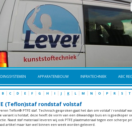
IDINGSYSTEMEN
APPARATENBOUW
INFRATECHNIEK
ABC REG
B
C
D
E
F
G
H
I
J
K
L
M
N
O
P
R
S
T
E (Teflon)staf rondstaf volstaf
veren Teflon® PTFE staf. Technisch gesproken gaat het dan om volstaf / rondstaf wa
 variant is holstaf, deze heeft de vorm van een dikwandige buis en is goedkoper om
tie. Naast staf materiaal leveren wij ook PTFE plaatmateriaal tegen een scherpe pri
aad artikel maar kan wel binnen een week worden geleverd.