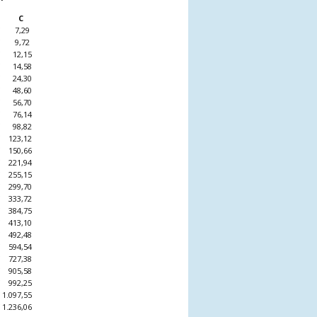
C
 7,29
 9,72
 12,15
 14,58
 24,30
 48,60
 56,70
 76,14
 98,82
 123,12
 150,66
 221,94
 255,15
 299,70
 333,72
 384,75
 413,10
 492,48
 594,54
 727,38
 905,58
 992,25
 1.097,55
 1.236,06