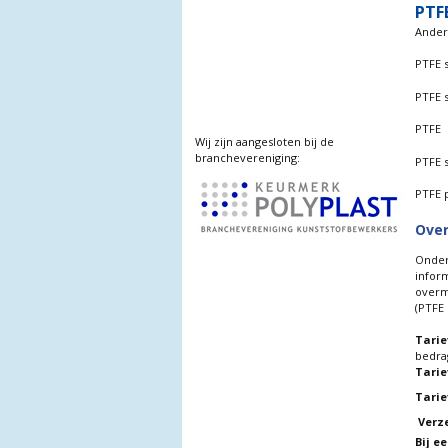
PTF
Andere
PTFE s
PTFE s
PTFE 
Wij zijn aangesloten bij de
branchevereniging:
PTFE 
PTFE 
Over
Onders
infor
overm
(PTFE 
Tarie
bedra
Tarie
Tarie
Verz
Bij e