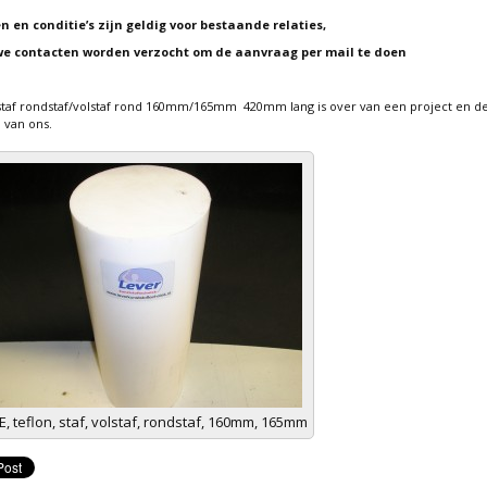
en en conditie’s zijn geldig voor bestaande relaties,
e contacten worden verzocht om de aanvraag per mail te doen
staf rondstaf/volstaf rond 160mm/165mm 420mm lang is over van een project en de
l van ons.
E, teflon, staf, volstaf, rondstaf, 160mm, 165mm