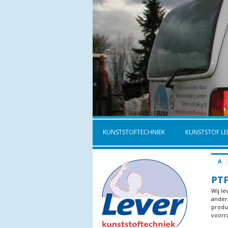
KUNSTSTOFTECHNIEK
KUNSTSTOF LE
A
PTF
Wij le
andere
produc
voorr