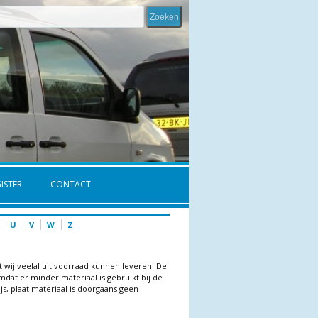
ISTER
CONTACT
U
V
W
Z
t wij veelal uit voorraad kunnen leveren. De
dat er minder materiaal is gebruikt bij de
js, plaat materiaal is doorgaans geen