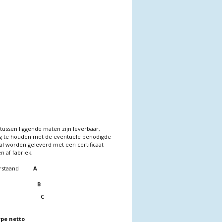
 tussen liggende maten zijn leverbaar,
ning te houden met de eventuele benodigde
al worden geleverd met een certificaat
n af fabriek;
erstaand
A
B
C
rpe netto